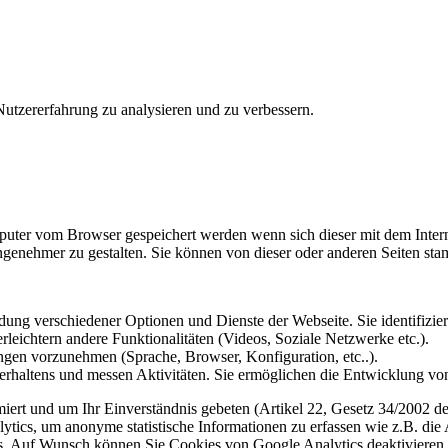
utzererfahrung zu analysieren und zu verbessern.
omputer vom Browser gespeichert werden wenn sich dieser mit dem Inte
enehmer zu gestalten. Sie können von dieser oder anderen Seiten st
ung verschiedener Optionen und Dienste der Webseite. Sie identifizier
rleichtern andere Funktionalitäten (Videos, Soziale Netzwerke etc.).
gen vorzunehmen (Sprache, Browser, Konfiguration, etc..).
rhaltens und messen Aktivitäten. Sie ermöglichen die Entwicklung von
iert und um Ihr Einverständnis gebeten (Artikel 22, Gesetz 34/2002 der
ytics, um anonyme statistische Informationen zu erfassen wie z.B. die
. Auf Wunsch können Sie Cookies von Google Analytics deaktivieren.