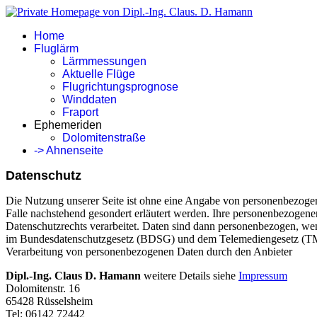
Home
Fluglärm
Lärmmessungen
Aktuelle Flüge
Flugrichtungsprognose
Winddaten
Fraport
Ephemeriden
Dolomitenstraße
-> Ahnenseite
Datenschutz
Die Nutzung unserer Seite ist ohne eine Angabe von personenbezogen
Falle nachstehend gesondert erläutert werden. Ihre personenbezoge
Datenschutzrechts verarbeitet. Daten sind dann personenbezogen, we
im Bundesdatenschutzgesetz (BDSG) und dem Telemediengesetz (TMG
Verarbeitung von personenbezogenen Daten durch den Anbieter
Dipl.-Ing. Claus D. Hamann
weitere Details siehe
Impressum
Dolomitenstr. 16
65428 Rüsselsheim
Tel: 06142 72442